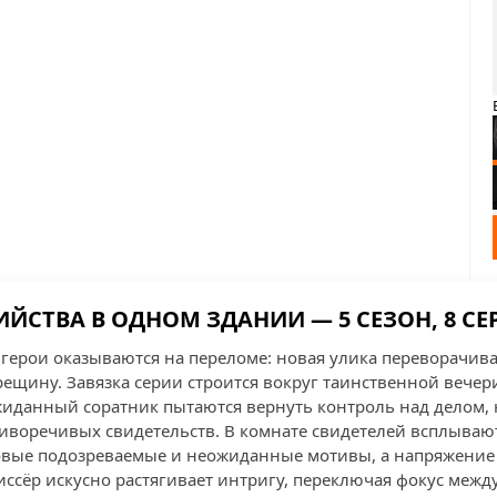
ИЙСТВА В ОДНОМ ЗДАНИИ — 5 СЕЗОН, 8 СЕ
а герои оказываются на переломе: новая улика переворачива
ещину. Завязка серии строится вокруг таинственной вечери
жиданный соратник пытаются вернуть контроль над делом, 
иворечивых свидетельств. В комнате свидетелей всплыва
новые подозреваемые и неожиданные мотивы, а напряжени
жиссёр искусно растягивает интригу, переключая фокус меж