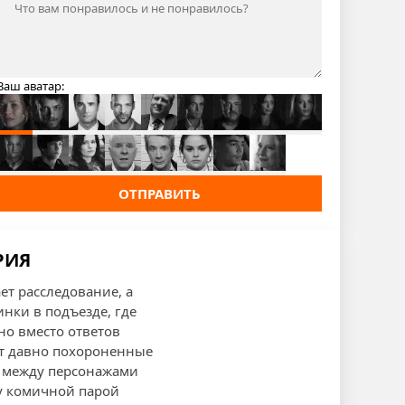
Ваш аватар:
ОТПРАВИТЬ
РИЯ
ет расследование, а
нки в подъезде, где
но вместо ответов
ют давно похороненные
е между персонажами
ду комичной парой