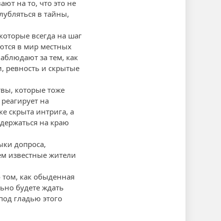
ют на то, что это не
лубляться в тайны,
которые всегда на шаг
ются в мир местных
наблюдают за тем, как
, ревность и скрытые
вы, которые тоже
 реагирует на
е скрыта интрига, а
держаться на краю
ыки допроса,
ем известные жители
 том, как обыденная
ьно будете ждать
под гладью этого