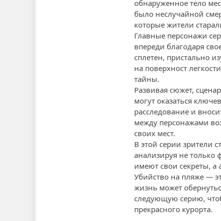
обнаруженное тело мес
было неслучайной смер
которые жители старал
Главные персонажи сер
впереди благодаря сво
сплетен, пристально из
на поверхност легкост
тайны.
Развивая сюжет, сцена
могут оказаться ключе
расследование и вноси
между персонажами воз
своих мест.
В этой серии зрители с
анализируя не только 
имеют свои секреты, а 
Убийство на пляже — э
жизнь может обернуть
следующую серию, чтоб
прекрасного курорта.