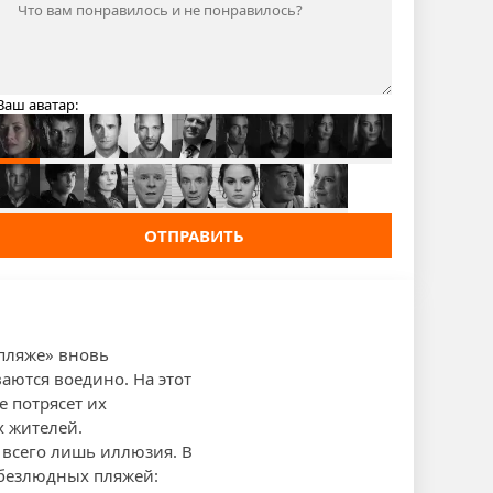
Ваш аватар:
ОТПРАВИТЬ
 пляже» вновь
аются воедино. На этот
е потрясет их
х жителей.
 всего лишь иллюзия. В
 безлюдных пляжей: