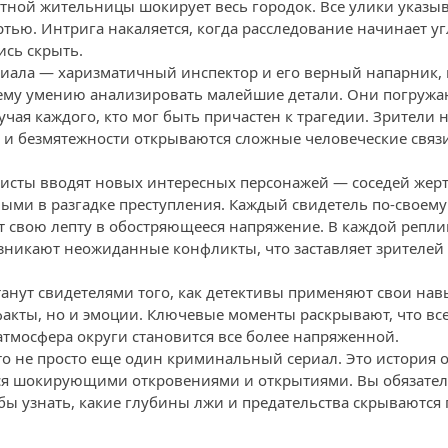
тной жительницы шокирует весь городок. Все улики указыва
тью. Интрига накаляется, когда расследование начинает уг
ись скрыть.
иала — харизматичный инспектор и его верный напарник, 
ему умению анализировать малейшие детали. Они погружа
учая каждого, кто мог быть причастен к трагедии. Зрители 
и и безмятежности открываются сложные человеческие связи
ристы вводят новых интересных персонажей — соседей жерт
выми в разгадке преступления. Каждый свидетель по-своему
т свою лепту в обостряющееся напряжение. В каждой реплик
никают неожиданные конфликты, что заставляет зрителей 
танут свидетелями того, как детективы применяют свои нав
факты, но и эмоции. Ключевые моменты раскрывают, что вс
атмосфера округи становится все более напряженной.
то не просто еще один криминальный сериал. Это история о
ся шокирующими откровениями и открытиями. Вы обязател
ы узнать, какие глубины лжи и предательства скрываются 