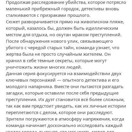
Продолжая расследование убийства, которое потрясло
маленький прибрежный городок, детективы вновь
сталкиваются с призраками прошлого.
Сюжет разворачивается прямо на живописном пляже,
который, казалось бы, должен быть идиллическим
местом для отдыха, но окутан мраком преступлений.
После обнаружения нового улик, связывающего
убитого с чередой старых тайн, команда узнает, что
жертва была не просто случайным жителем. Он
хранил в себе тёмные секреты, которые могут
уничтожить жизни многих людей.
Данная серия фокусируется на взаимодействии двух
ключевых персонажей — опытного детектива и его
молодого напарника. Вместе они пытаются разгадать
загадки, которые оставили после себя предыдущие
преступления. Их дуэт становится всё более сложным,
так как вам предстоит увидеть, как их личные истории
переплетаются с делом, которое они расследуют.
Зрители погружаются в атмосферу напряжения, когда
команда начинает досконально исследовать каждый
уголок города, выясняя, кто мог иметь мотив для