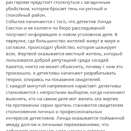
раз героям предстоит столкнуться с загадочным
убийством, которое бросает тень на уютный и
спокойный район.
События начинаются с того, что детектив Линда
Секстон и ее коллеги по бюро расследований
получают информацию о новом уголовном деле. В
переулке, где большинство жителей живут в мире и
согласии, происходит убийство, которое шокирует
всех. Жертвой оказывается местный житель, который
пользовался доброй репутацией среди соседей.
Кажется, никто не может объяснить, почему с ним это
произошло, и детективы начинают разрабатывать
теории, опираясь на показания свидетелей.
С каждой минутой напряжение нарастает: детективы
сталкиваются с непростыми выбором, когда начинают
выяснять, кто на самом деле мог желать зла жертве.
На протяжении серии зритель становится свидетелем
столкновения личных и профессиональных
интересов детективов. Линда оказывается пойманной
между долгом и личными переживаниями, что
добавляет эмоционального накала к истории.